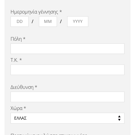
Ημερομηνία γέννησης *
Πόλη *
Τ.Κ. *
Διεύθυνση *
Χώρα *